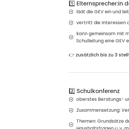
1️⃣ Elternsprecher:in 
lädt die GEV ein und le
vertritt die Interesse
kann gemeinsam mit mi
Schulleitung eine GEV 
👉
zusätzlich bis zu 3 ste
2️⃣ Schulkonferenz
oberstes Beratungs- u
Zusammensetzung: Vertr
Themen: Grundsätze de
Haushaltsfragen u. v. m