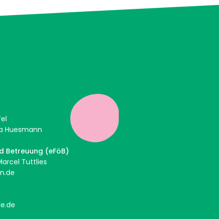
ffel
anna Huesmann
nd Betreuung (eFöB)
arcel Tuttlies
n.de
e.de