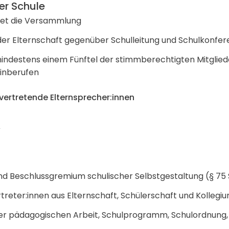
der Schule
itet die Versammlung
n der Elternschaft gegenüber Schulleitung und Schulkonfer
ndestens einem Fünftel der stimmberechtigten Mitgliede
einberufen
llvertretende Elternsprecher:innen
nd Beschlussgremium schulischer Selbstgestaltung (§ 75
eter:innen aus Elternschaft, Schülerschaft und Kollegi
r pädagogischen Arbeit, Schulprogramm, Schulordnung,
.