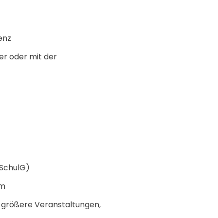
enz
r oder mit der
 SchulG)
um
 größere Veranstaltungen,