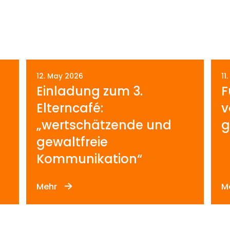
12. May 2026
11
Einladung zum 3.
F
Elterncafé:
v
„wertschätzende und
g
gewaltfreie
Kommunikation“
Mehr
M