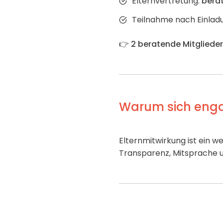
Elternvertretung:
bera
Teilnahme nach Einlad
👉
2 beratende Mitglieder 
Warum sich enga
Elternmitwirkung ist ein w
Transparenz, Mitsprache u