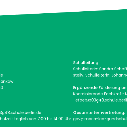
Schulleitung
Schulleiterin: Sandra Sche
ule
stellv. Schulleiterin: Joh
 Pankow
 20
Ergänzende Förderung u
Koordinierende Fachkraft: M
efoeb@03g48.schule.berli
7
3g48.schule.berlin.de
Gesamtelternvertretung:
hulzeit täglich von 7:00 bis 14:00 Uhr
gev@maria-leo-gundschul